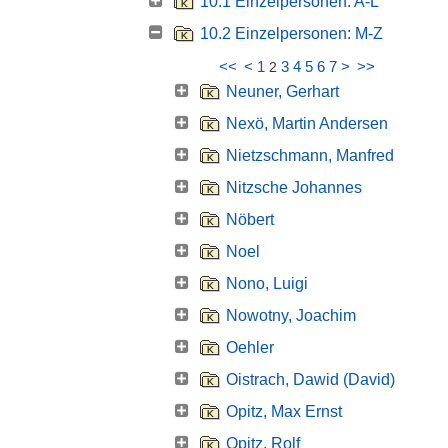
10.1 Einzelpersonen: A-L
10.2 Einzelpersonen: M-Z
<<
<
1
3
4
5
6
7
>
>>
2
Neuner, Gerhart
Nexö, Martin Andersen
Nietzschmann, Manfred
Nitzsche Johannes
Nöbert
Noel
Nono, Luigi
Nowotny, Joachim
Oehler
Oistrach, Dawid (David)
Opitz, Max Ernst
Opitz, Rolf