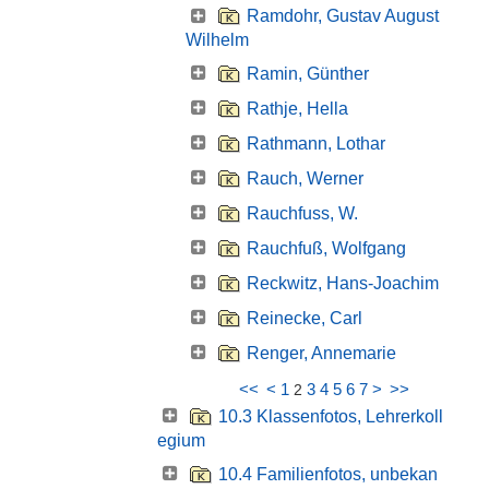
Ramdohr, Gustav August
Wilhelm
Ramin, Günther
Rathje, Hella
Rathmann, Lothar
Rauch, Werner
Rauchfuss, W.
Rauchfuß, Wolfgang
Reckwitz, Hans-Joachim
Reinecke, Carl
Renger, Annemarie
<<
<
1
3
4
5
6
7
>
>>
2
10.3 Klassenfotos, Lehrerkoll
egium
10.4 Familienfotos, unbekan