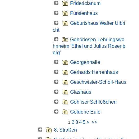
Fridericianum
Fürstenhaus
Geburtshaus Walter Ulbri
cht
Gehörlosen-Lehrlingswo
hnheim 'Ethel und Julius Rosenb
erg'
Georgenhalle
Gerhards Herrenhaus
Geschwister-Scholl-Haus
Glashaus
Gohliser Schlößchen
Goldene Eule
2
3
4
5
>
>>
1
8. Straßen