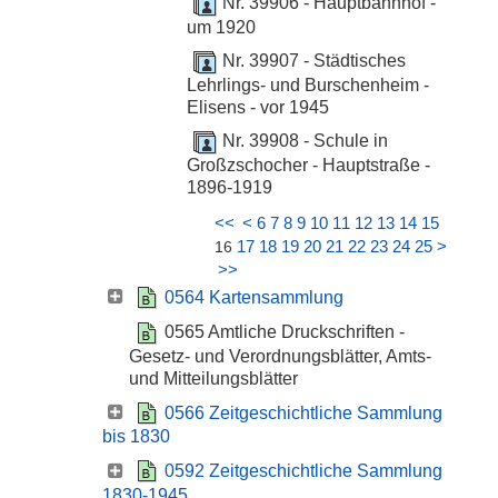
Nr. 39906 - Hauptbahnhof -
um 1920
Nr. 39907 - Städtisches
Lehrlings- und Burschenheim -
Elisens - vor 1945
Nr. 39908 - Schule in
Großzschocher - Hauptstraße -
1896-1919
<<
<
6
7
8
9
10
11
12
13
14
15
17
18
19
20
21
22
23
24
25
>
16
>>
0564 Kartensammlung
0565 Amtliche Druckschriften -
Gesetz- und Verordnungsblätter, Amts-
und Mitteilungsblätter
0566 Zeitgeschichtliche Sammlung
bis 1830
0592 Zeitgeschichtliche Sammlung
1830-1945