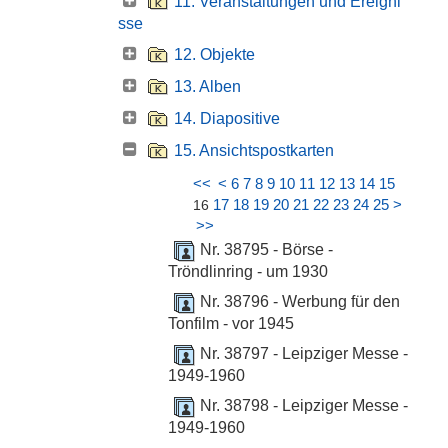
11. Veranstaltungen und Ereigni
sse
12. Objekte
13. Alben
14. Diapositive
15. Ansichtspostkarten
<<
<
6
7
8
9
10
11
12
13
14
15
17
18
19
20
21
22
23
24
25
>
16
>>
Nr. 38795 - Börse -
Tröndlinring - um 1930
Nr. 38796 - Werbung für den
Tonfilm - vor 1945
Nr. 38797 - Leipziger Messe -
1949-1960
Nr. 38798 - Leipziger Messe -
1949-1960