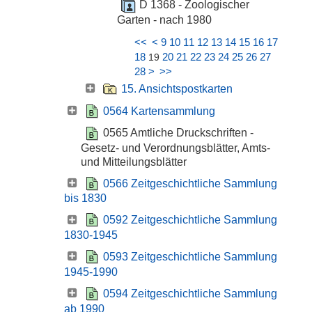
D 1368 - Zoologischer
Garten - nach 1980
<<
<
9
10
11
12
13
14
15
16
17
18
20
21
22
23
24
25
26
27
19
28
>
>>
15. Ansichtspostkarten
0564 Kartensammlung
0565 Amtliche Druckschriften -
Gesetz- und Verordnungsblätter, Amts-
und Mitteilungsblätter
0566 Zeitgeschichtliche Sammlung
bis 1830
0592 Zeitgeschichtliche Sammlung
1830-1945
0593 Zeitgeschichtliche Sammlung
1945-1990
0594 Zeitgeschichtliche Sammlung
ab 1990