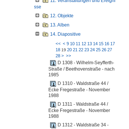
11. Veranstaltungen und Ereigni
sse
12. Objekte
13. Alben
14. Diapositive
<<
<
9
10
11
12
13
14
15
16
17
18
20
21
22
23
24
25
26
27
19
28
>
>>
D 1308 - Wilhelm-Seyfferth-
Straße / Beethovenstraße - nach
1985
D 1310 - Waldstraße 44 /
Ecke Fregestraße - November
1988
D 1311 - Waldstraße 44 /
Ecke Fregestraße - November
1988
D 1312 - Waldstraße 34 -