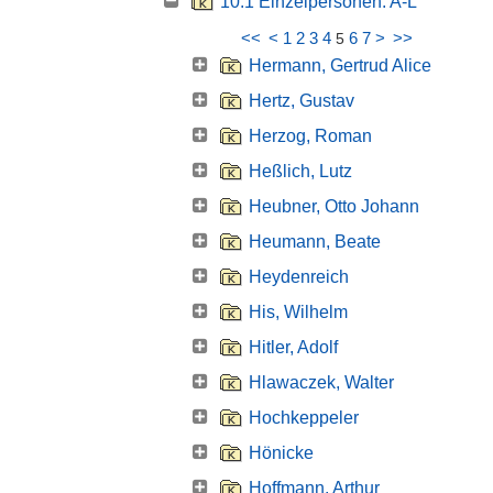
10.1 Einzelpersonen: A-L
<<
<
1
2
3
4
6
7
>
>>
5
Hermann, Gertrud Alice
Hertz, Gustav
Herzog, Roman
Heßlich, Lutz
Heubner, Otto Johann
Heumann, Beate
Heydenreich
His, Wilhelm
Hitler, Adolf
Hlawaczek, Walter
Hochkeppeler
Hönicke
Hoffmann, Arthur