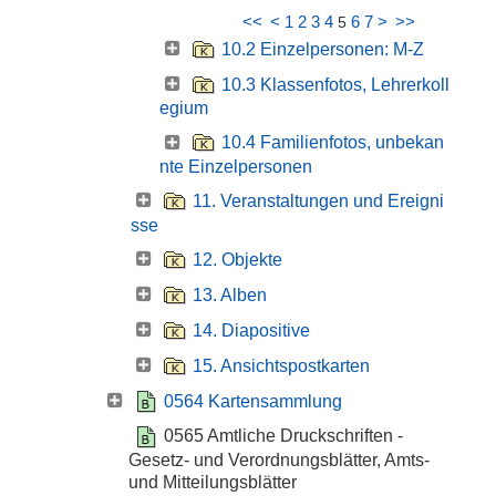
<<
<
1
2
3
4
6
7
>
>>
5
10.2 Einzelpersonen: M-Z
10.3 Klassenfotos, Lehrerkoll
egium
10.4 Familienfotos, unbekan
nte Einzelpersonen
11. Veranstaltungen und Ereigni
sse
12. Objekte
13. Alben
14. Diapositive
15. Ansichtspostkarten
0564 Kartensammlung
0565 Amtliche Druckschriften -
Gesetz- und Verordnungsblätter, Amts-
und Mitteilungsblätter