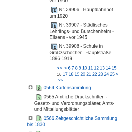
vor 1900
Nr. 39906 - Hauptbahnhof -
um 1920
Nr. 39907 - Städtisches
Lehrlings- und Burschenheim -
Elisens - vor 1945
Nr. 39908 - Schule in
Großzschocher - Hauptstraße -
1896-1919
<<
<
6
7
8
9
10
11
12
13
14
15
17
18
19
20
21
22
23
24
25
>
16
>>
0564 Kartensammlung
0565 Amtliche Druckschriften -
Gesetz- und Verordnungsblätter, Amts-
und Mitteilungsblätter
0566 Zeitgeschichtliche Sammlung
bis 1830