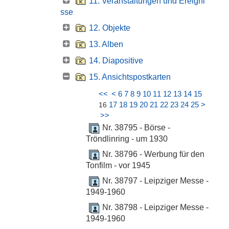
11. Veranstaltungen und Ereigni
sse
12. Objekte
13. Alben
14. Diapositive
15. Ansichtspostkarten
<<
<
6
7
8
9
10
11
12
13
14
15
17
18
19
20
21
22
23
24
25
>
16
>>
Nr. 38795 - Börse -
Tröndlinring - um 1930
Nr. 38796 - Werbung für den
Tonfilm - vor 1945
Nr. 38797 - Leipziger Messe -
1949-1960
Nr. 38798 - Leipziger Messe -
1949-1960